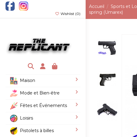
Accueil
Sports et Loi
spring (Umarex)
Wishlist (
0
)
Maison
Mode et Bien-être
Fêtes et Événements
Loisirs
Pistolets à billes