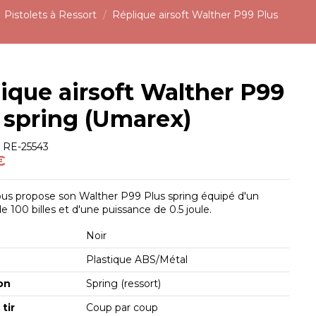
Pistolets à Ressort
Réplique airsoft Walther P99 Plus
ique airsoft Walther P99
 spring (Umarex)
e
RE-25543
€
us propose son Walther P99 Plus spring équipé d'un
e 100 billes et d'une puissance de 0.5 joule.
Noir
Plastique ABS/Métal
on
Spring (ressort)
tir
Coup par coup