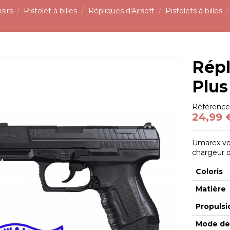
sirs
Pistolet à billes
Répliques d'Airsoft
Pistolets à billes
Répl
Plus
Référenc
24,99 
Umarex vo
chargeur d
Coloris
Matière
Propulsi
Mode de 