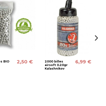
2,50 €
6,99 €
es BIO
2000 billes
2
airsoft 0.20gr
a
Kalashnikov
g
k