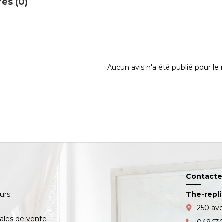
es (0)
Aucun avis n'a été publié pour l
Contacte
ours
The-repl
s
250 av
ales de vente