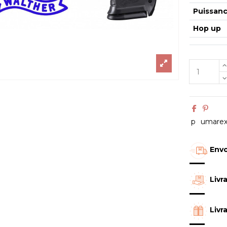
Puissan
Hop up
p
umare
Envo
Livr
Livr