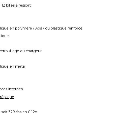
12 billes à ressort
lique en polymère / Abs / ou plastique renforcé
plique
errouillage du chargeur
lique en métal
ièces internes
 réplique
s soit 328 fps en 0.12g