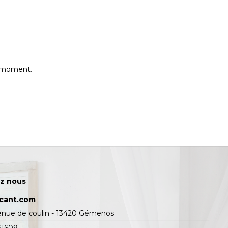
e moment.
z nous
icant.com
enue de coulin - 13420 Gémenos