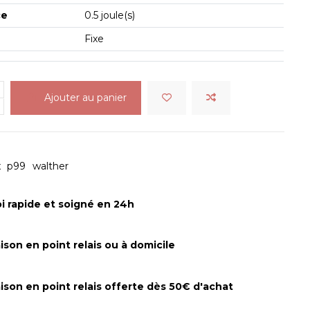
ce
0.5 joule(s)
Fixe
Ajouter au panier
x
p99
walther
i rapide et soigné en 24h
aison en point relais ou à domicile
aison en point relais offerte dès 50€ d'achat