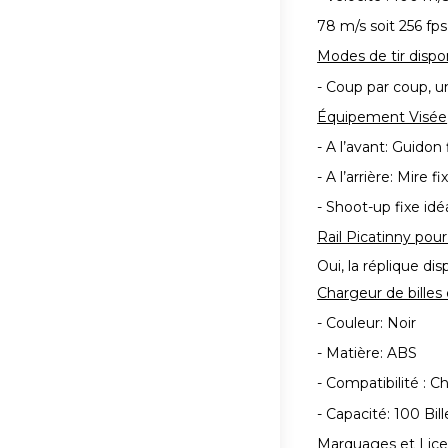
78 m/s soit 256 fp
Modes de tir dispo
- Coup par coup, u
Équipement Visée
- A l’avant: Guidon 
- A l’arrière: Mire fi
- Shoot-up fixe idé
Rail Picatinny pou
Oui, la réplique di
Chargeur de billes 
- Couleur: Noir
- Matière: ABS
- Compatibilité : C
- Capacité: 100 Bill
Marquages et Lic