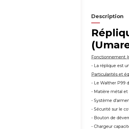
Description
Répliqu
(Umare
F
onctionnement
(
- La réplique est
P
articularités
et é
- Le Walther P99 d
- Matière métal e
- Système d'armem
- Sécurité sur le 
- Bouton de déverr
- Chargeur capacité