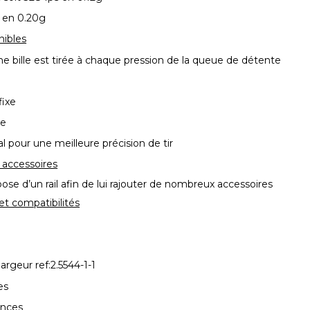
s en 0.20g
nibles
ne bille est tirée à chaque pression de la queue de détente
fixe
xe
al pour une meilleure précision de tir
r accessoires
spose d’un rail afin de lui rajouter de nombreux accessoires
et compatibilités
hargeur ref:2.5544-1-1
es
ences