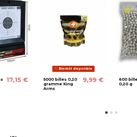
Bientôt disponible
17,15 €
9,99 €
ss
5000 billes 0,20
600 bill
gramme King
0,20 g
Arms