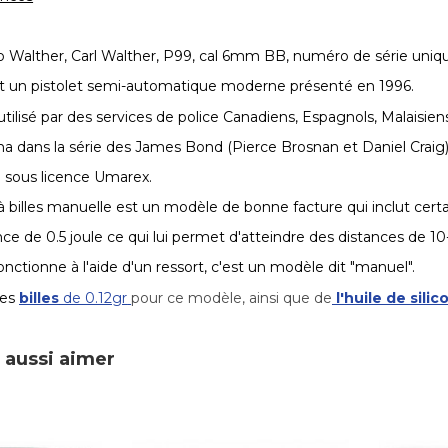
o Walther, Carl Walther, P99, cal 6mm BB, numéro de série uniq
t un pistolet semi-automatique moderne présenté en 1996.
tilisé par des services de police Canadiens, Espagnols, Malaisien
éma dans la série des James Bond (Pierce Brosnan et Daniel Craig)
le sous licence Umarex.
 à billes manuelle est un modèle de bonne facture qui inclut cert
ance de 0.5 joule ce qui lui permet d'atteindre des distances de 1
 fonctionne à l'aide d'un ressort, c'est un modèle dit "manuel".
des
billes
de 0.12gr
pour ce modèle, ainsi que de
l'huile de silic
 aussi aimer