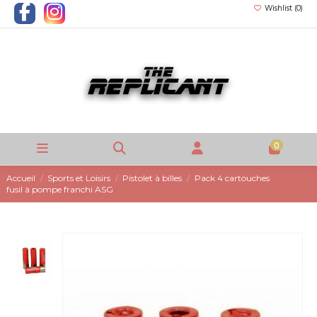
Wishlist (
0
)
0
Accueil
Sports et Loisirs
Pistolet à billes
Pack 4 cartouches
fusil à pompe franchi ASG