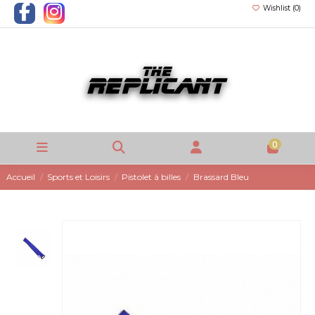
Wishlist (
0
)
0
Accueil
Sports et Loisirs
Pistolet à billes
Brassard Bleu