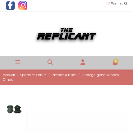
Wishlist (
0
)
0
Accueil
Sports et Loisirs
Pistolet à billes
Protège-genoux noirs
Dingo