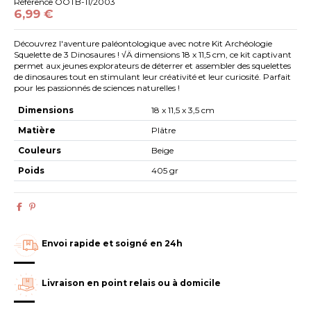
Référence
OOTB-11/2003
6,99 €
Découvrez l'aventure paléontologique avec notre Kit Archéologie
Squelette de 3 Dinosaures ! √Ä dimensions 18 x 11,5 cm, ce kit captivant
permet aux jeunes explorateurs de déterrer et assembler des squelettes
de dinosaures tout en stimulant leur créativité et leur curiosité. Parfait
pour les passionnés de sciences naturelles !
Dimensions
18 x 11,5 x 3,5 cm
Matière
Plâtre
Couleurs
Beige
Poids
405 gr
Envoi rapide et soigné en 24h
Livraison en point relais ou à domicile