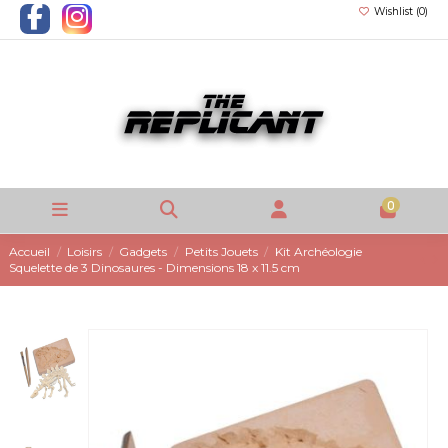
Wishlist (
0
)
0
Accueil
Loisirs
Gadgets
Petits Jouets
Kit Archéologie
Squelette de 3 Dinosaures - Dimensions 18 x 11.5 cm