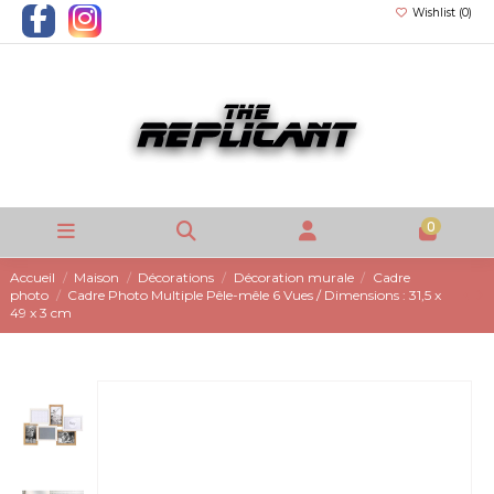
Wishlist (
0
)
0
Accueil
Maison
Décorations
Décoration murale
Cadre
photo
Cadre Photo Multiple Pêle-mêle 6 Vues / Dimensions : 31,5 x
49 x 3 cm