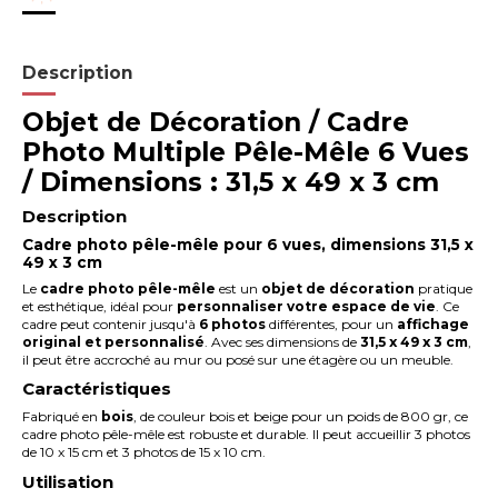
Description
Objet de Décoration / Cadre
Photo Multiple Pêle-Mêle 6 Vues
/ Dimensions : 31,5 x 49 x 3 cm
Description
Cadre photo pêle-mêle
pour
6 vues
, dimensions
31,5 x
49 x 3 cm
Le
cadre photo pêle-mêle
est un
objet de décoration
pratique
et esthétique, idéal pour
personnaliser votre espace de vie
. Ce
cadre peut contenir jusqu'à
6 photos
différentes, pour un
affichage
original et personnalisé
. Avec ses dimensions de
31,5 x 49 x 3 cm
,
il peut être accroché au mur ou posé sur une étagère ou un meuble.
Caractéristiques
Fabriqué en
bois
, de couleur bois et beige pour un poids de 800 gr, ce
cadre photo pêle-mêle est robuste et durable. Il peut accueillir 3 photos
de 10 x 15 cm et 3 photos de 15 x 10 cm.
Utilisation