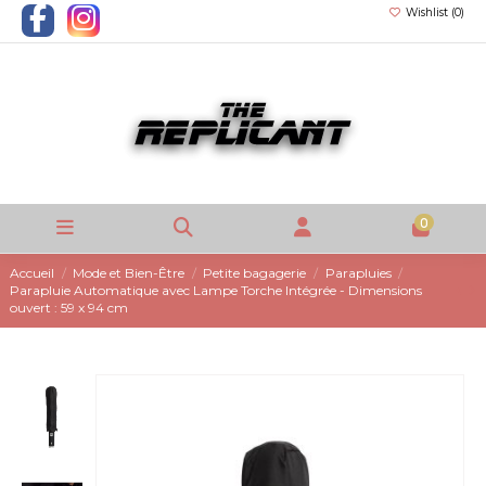
Wishlist (
0
)
0
Accueil
Mode et Bien-Être
Petite bagagerie
Parapluies
Parapluie Automatique avec Lampe Torche Intégrée - Dimensions
ouvert : 59 x 94 cm