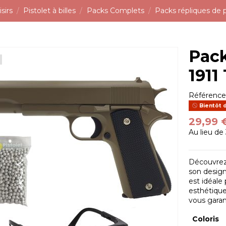
sirs
Pistolet à billes
Packs Complets
Packs répliques de 
Pack
1911
Référenc
Bientôt 
29,99 
Au lieu de
Découvrez 
son design
est idéale 
esthétique 
vous garan
Coloris