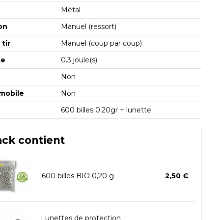
Métal
on
Manuel (ressort)
tir
Manuel (coup par coup)
ce
0.3 joule(s)
Non
mobile
Non
600 billes 0.20gr + lunette
ack contient
600 billes BIO 0,20 g
2,50 €
Lunettes de protection