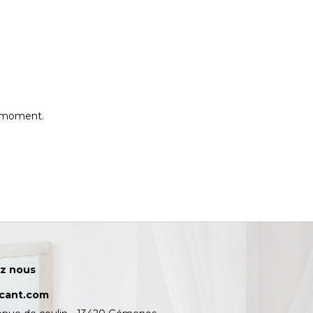
e moment.
z nous
icant.com