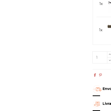
1x
1x
Envo
Livr