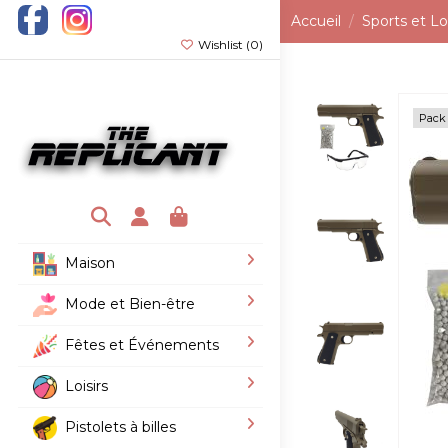
Accueil
Sports et Loi
Wishlist (
0
)
Pack
Maison
Mode et Bien-être
Fêtes et Événements
Loisirs
Pistolets à billes