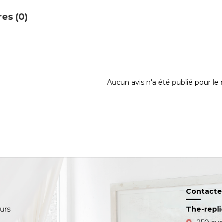
es (0)
Aucun avis n'a été publié pour l
Contacte
ours
The-repl
s