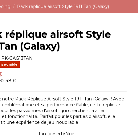
poing
Pack réplique airsoft Style 1911 Tan (Galaxy)
 réplique airsoft Style
 Tan (Galaxy)
e
PK-GAG13TAN
disponible
€
 32,48 €
notre Pack Réplique Airsoft Style 1911 Tan (Galaxy) ! Avec
 emblématique et sa performance fiable, cette réplique
pour les passionnés d'airsoft qui cherchent à allier
et fonctionnalité. Parfait pour les parties d'airsoft, elle
tit une expérience de jeu inoubliable !
Tan (désert)/Noir