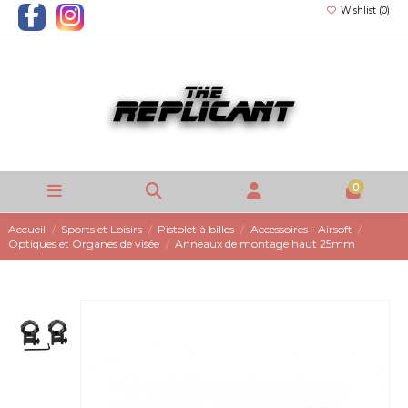
Wishlist (
0
)
0
Accueil
Sports et Loisirs
Pistolet à billes
Accessoires - Airsoft
Optiques et Organes de visée
Anneaux de montage haut 25mm