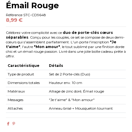
Émail Rouge
Référence
STC-CD9648
8,99 €
Célébrez votre complicité avec ce
duo de porte-clés cœurs
séparables
. Conçu pour les couples, ce set se compose de deux demi-
cœurs qui s'assemblent parfaitement. L'un porte l'inscription
"Je
t'aime"
, l'autre
"Mon amour"
, le tout sublimé par une finition dorée
chic et un émail rouge passion. Livré dans une jolie boîte cadeau prête à
offrir.
Caractéristique
Détails
Type de produit
Set de 2 Porte-clés (Duo)
Dimensions totales
Hauteur env. 10 cm
Matériaux
Alliage de zinc doré, Émail rouge
Messages
"Je t'aime" & "Mon amour"
Attaches
Anneau brisé + Mousqueton tournant