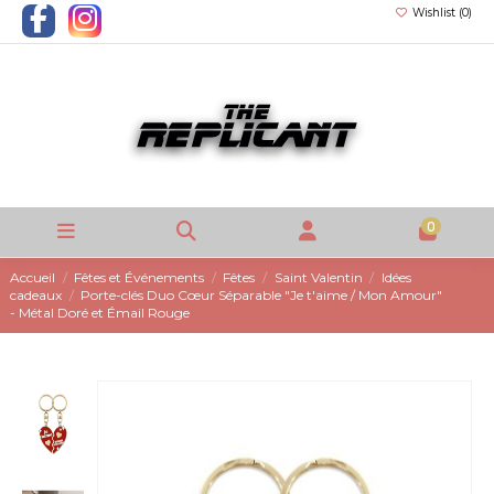
Wishlist (
0
)
0
Accueil
Fêtes et Événements
Fêtes
Saint Valentin
Idées
cadeaux
Porte-clés Duo Cœur Séparable "Je t'aime / Mon Amour"
- Métal Doré et Émail Rouge