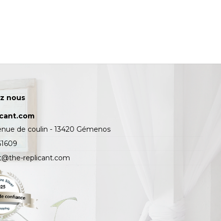
z nous
icant.com
enue de coulin - 13420 Gémenos
61609
t@the-replicant.com