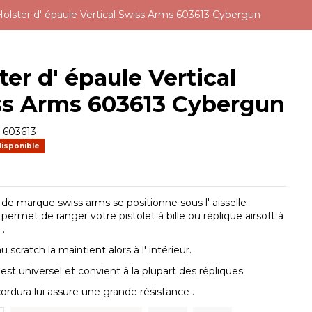
Holster d' épaule Vertical Swiss Arms 603613 Cybergun
ter d' épaule Vertical
ss Arms 603613 Cybergun
e
603613
disponible
 de marque swiss arms se positionne sous l' aisselle
permet de ranger votre pistolet à bille ou réplique airsoft à
 .
scratch la maintient alors à l' intérieur.
est universel et convient à la plupart des répliques.
cordura lui assure une grande résistance .