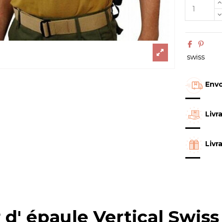
swiss
Envo
Livr
Livr
 d' épaule Vertical Swis