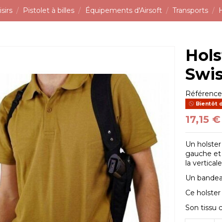
sirs
Pistolet à billes
Équipements d'Airsoft
Transports
Hols
Swi
Référenc
Bientôt 
17,15 €
Un holster
gauche et 
la verticale
Un bandeau 
Ce holster 
Son tissu 