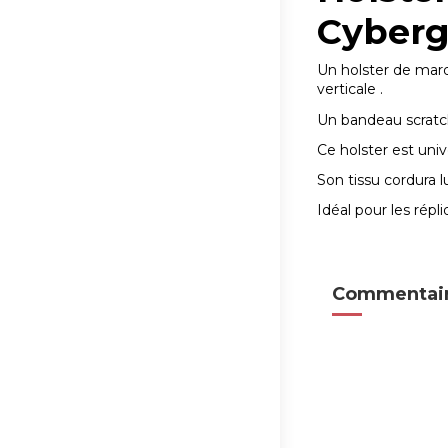
Cyberg
Un holster de marqu
verticale .
Un bandeau scratch 
Ce holster est univ
Son tissu cordura l
Idéal pour les ré
Commentair