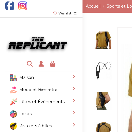
Accueil
Sports et Loi
Wishlist (
0
)
Maison
Mode et Bien-être
Fêtes et Événements
Loisirs
Pistolets à billes