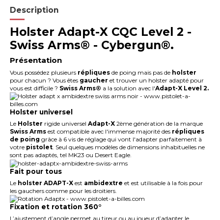
Description
Holster Adapt-X CQC Level 2 -
Swiss Arms® - Cybergun®.
Présentation
Vous possédez plusieurs
répliques
de poing mais pas de
holster
pour chacun ? Vous êtes
gaucher
et trouver un holster adapté pour
vous est difficile ?
Swiss Arms®
a la solution avec l'
Adapt-X Level 2.
Holster universel
Le
Holster
rigide universel
Adapt-X
2ème génération de la marque
Swiss Arms
est compatible avec l'immense majorité des
répliques
de poing
grâce à 6 vis de réglage qui vont l'adapter parfaitement à
votre
pistolet
. Seul quelques modèles de dimensions inhabituelles ne
sont pas adaptés, tel MK23 ou Desert Eagle.
Fait pour tous
Le
holster
ADAPT-X
est
ambidextre
et est utilisable à la fois pour
les gauchers comme pour les droitiers.
Fixation et rotation 360°
L’ajustement d’angle permet au tireur ou au joueur d’adapter le