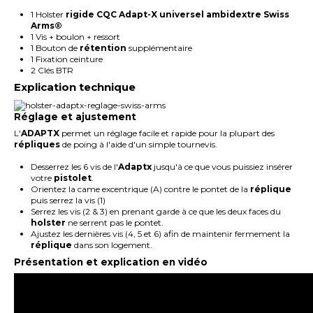
1 Holster
rigide CQC Adapt-X universel ambidextre Swiss
Arms®
1 Vis + boulon + ressort
1 Bouton de
rétention
supplémentaire
1 Fixation ceinture
2 Clés BTR
Explication technique
Réglage et ajustement
L'
ADAPTX
permet un réglage facile et rapide pour la plupart des
répliques
de poing à l'aide d'un simple tournevis.
Desserrez les 6 vis de l'
Adaptx
jusqu'à ce que vous puissiez insérer
votre
pistolet
.
Orientez la came excentrique (A) contre le pontet de la
réplique
puis serrez la vis (1)
Serrez les vis (2 & 3) en prenant garde à ce que les deux faces du
holster
ne serrent pas le pontet.
Ajustez les dernières vis (4, 5 et 6) afin de maintenir fermement la
réplique
dans son logement.
Présentation et explication en vidéo