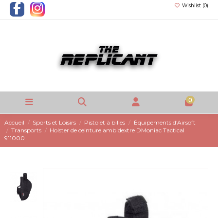
Wishlist (
0
)
0
Accueil
Sports et Loisirs
Pistolet à billes
Équipements d'Airsoft
Transports
Holster de ceinture ambidextre DMoniac Tactical
911000