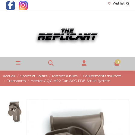
Wishlist (
0
)
0
Accueil
Sports et Loisirs
Pistolet à billes
Équipements d'Airsoft
Transports
Holster CQC M92 Tan ASG FDE Strike System