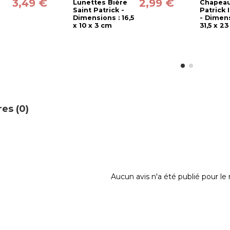
3,49 €
2,99 €
Lunettes Bière
Chapeau
Saint Patrick -
Patrick 
Dimensions : 16,5
- Dimens
x 10 x 3 cm
31,5 x 2
es (0)
Aucun avis n'a été publié pour l