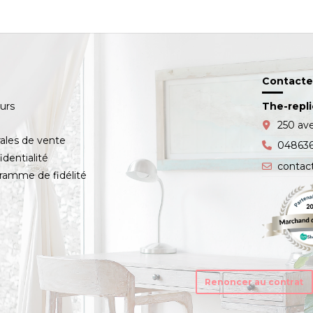
Contacte
ours
The-repl
s
250 av
ales de vente
04863
identialité
contac
amme de fidélité
Renoncer au contrat