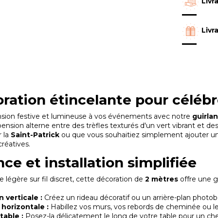
Livr
Livr
ration étincelante pour célébr
sion festive et lumineuse à vos événements avec notre
guirlan
ension alterne entre des trèfles texturés d'un vert vibrant et des
r la
Saint-Patrick
ou que vous souhaitiez simplement ajouter une 
créatives.
ce et installation simplifiée
e légère sur fil discret, cette décoration de
2 mètres
offre une gr
 verticale :
Créez un rideau décoratif ou un arrière-plan photobo
horizontale :
Habillez vos murs, vos rebords de cheminée ou le
table :
Posez-la délicatement le long de votre table pour un chemi