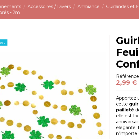
vénements
Accessoires / Divers
Ambiance
Guirlandes et 
Dorés - 2m
Guir
eau
Feui
Conf
Référenc
2,99 €
Apportez u
cette
guir
pailleté
de
elle est l
anniversai
élégante. 
n'importe 