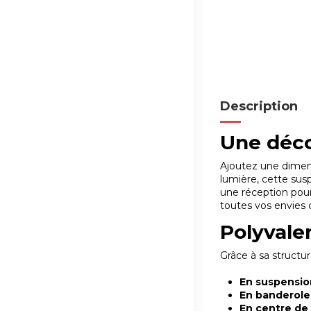
Description
Une déco
Ajoutez une dimen
lumière, cette susp
une réception pou
toutes vos envies 
Polyvalen
Grâce à sa structur
En suspension
En banderole 
En centre de 