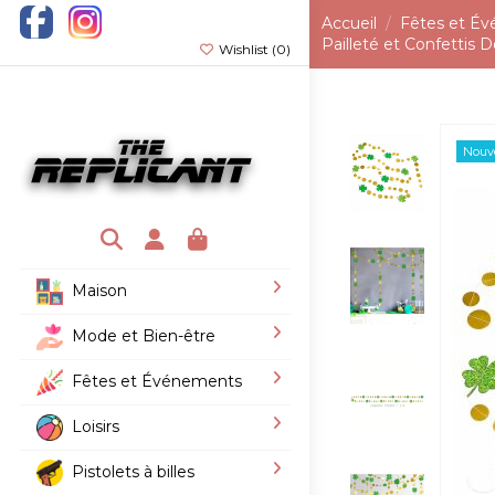
Accueil
Fêtes et É
Pailleté et Confettis 
Wishlist (
0
)
Nouv
Maison
Mode et Bien-être
Fêtes et Événements
Loisirs
Pistolets à billes