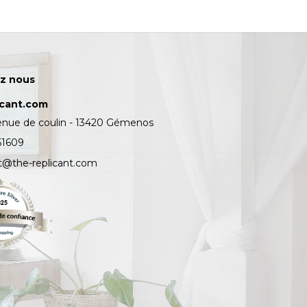
z nous
icant.com
enue de coulin - 13420 Gémenos
61609
t@the-replicant.com