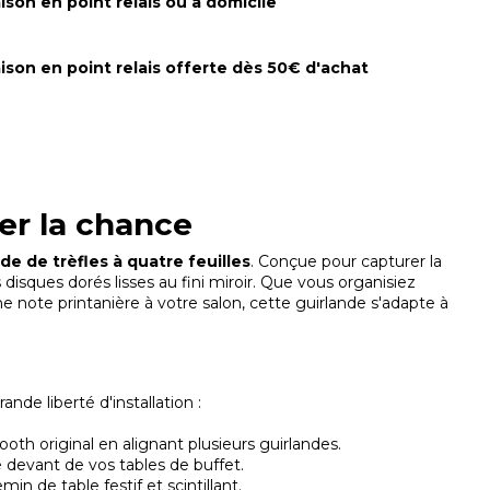
aison en point relais ou à domicile
aison en point relais offerte dès 50€ d'achat
er la chance
de de trèfles à quatre feuilles
. Conçue pour capturer la
 disques dorés lisses au fini miroir. Que vous organisiez
note printanière à votre salon, cette guirlande s'adapte à
ande liberté d'installation :
oth original en alignant plusieurs guirlandes.
 devant de vos tables de buffet.
n de table festif et scintillant.