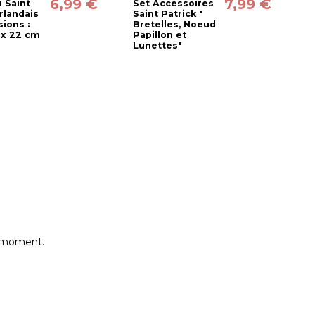
6,99 €
7,99 €
 Saint
Set Accessoires
S
Irlandais
Saint Patrick "
S
ions :
Bretelles, Noeud
T
3 x 22 cm
Papillon et
Lunettes"
e moment.