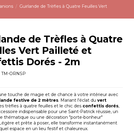
Fanions
Guirlande de Trèfles à Quatre Feuilles Vert
lande de Trèfles à Quatre
lles Vert Pailleté et
ettis Dorés - 2m
e
TM-ORNSP
ne touche de magie et de chance à votre intérieur avec
lande festive de 2 mètres
. Mariant l'éclat du
vert
s trèfles à quatre feuilles et le chic des
confettis dorés
,
'accessoire indispensable pour une Saint-Patrick réussie, un
re thématique ou une décoration "porte-bonheur"
Légère et prête à poser, elle transforme instantanément
quel espace en un lieu festif et chaleureux.