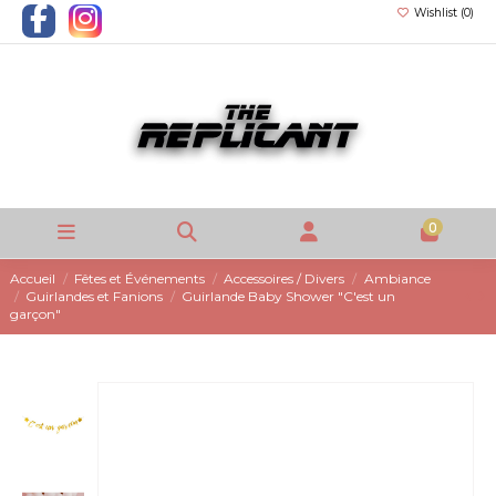
Wishlist (
0
)
0
Accueil
Fêtes et Événements
Accessoires / Divers
Ambiance
Guirlandes et Fanions
Guirlande Baby Shower "C'est un
garçon"