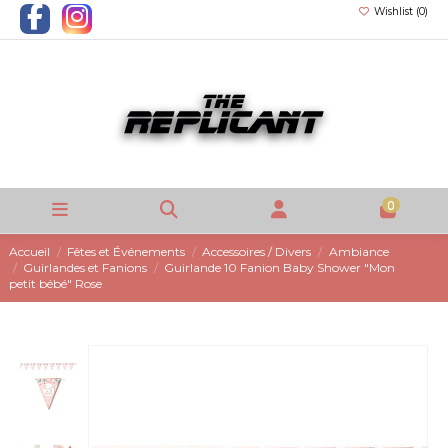
Wishlist (
0
)
0
Accueil
Fêtes et Événements
Accessoires / Divers
Ambiance
Guirlandes et Fanions
Guirlande 10 Fanion Baby Shower "Mon
petit bébé" Rose