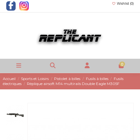
Wishlist (
0
)
0
Accueil
Sports et Loisirs
Pistolet à billes
Fusils à billes
Fusils
électriques
Réplique airsoft M14 multirails Double Eagle M305F