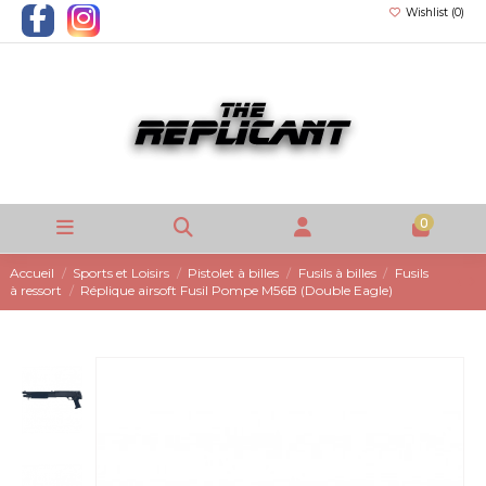
Wishlist (
0
)
0
Accueil
Sports et Loisirs
Pistolet à billes
Fusils à billes
Fusils
à ressort
Réplique airsoft Fusil Pompe M56B (Double Eagle)