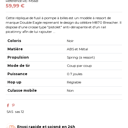
Référence
RE-M56B
59,99 €
Cette réplique de fusil à pompe à billes est un modèle à ressort de
marque Double Eagle reprenant le design du célèbre M870 Breacher. Il
dispose d'une crosse type "pistolet" anti-dérapante et d'un rail
picatinny afin de lui rajouter ...
Coloris
Noir
Matière
ABS et Métal
Propulsion
Spring (à ressort)
Mode de tir
Coup par coup
Puissance
0.7 joules
Hop up
Réglable
Culasse mobile
Non
SAS
sas 12
Envoi rapide et soigné en 24h