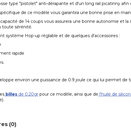
osse type "pistolet"
anti-dérapante
et d'un long rail
picatinny
afin 
pécifique de ce modèle vous garantira une bonne prise en main q
capacité de 14 coups vous assurera une bonne autonomie et la s
toute sérénité.
nt système Hop-up réglable et de quelques d'accessoires :
e
ment rapide
es.
eloppe environ une puissance de 0.9 joule ce qui lui permet de
des
billes
de 0.20gr
pour ce modèle, ainsi que de
l'huile de silico
).
es (0)