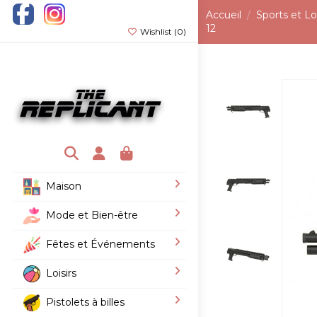
Accueil
Sports et Loi
12
Wishlist (
0
)
Maison
Mode et Bien-être
Fêtes et Événements
Loisirs
Pistolets à billes