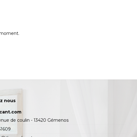
e moment.
z nous
icant.com
enue de coulin - 13420 Gémenos
61609