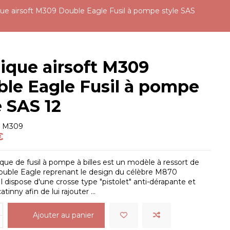
que airsoft M309 Double Eagle Fusil à pompe style SAS
ique airsoft M309
le Eagle Fusil à pompe
e SAS 12
e
M309
€
ique de fusil à pompe à billes est un modèle à ressort de
uble Eagle reprenant le design du célèbre M870
Il dispose d'une crosse type "pistolet" anti-dérapante et
catinny afin de lui rajouter ...
Ajouter au panier