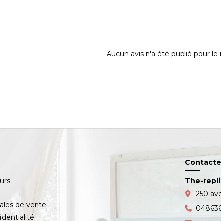
Aucun avis n'a été publié pour l
Contacte
ours
The-repl
s
250 av
ales de vente
04863
identialité