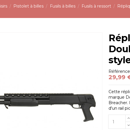
sirs
Pistolet à billes
Fusils à billes
Fusils à ressort
Répli
Répl
Doub
styl
Référenc
29,99 
Cette répl
marque Do
Breacher. 
d'un rail pi