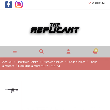
Wishlist (
0
)
0
Accueil
Sports et Loisirs
Pistolet à billes
Fusils à billes
Fusils
à ressort
Réplique airsoft MR 711 M4-A1