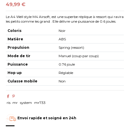
49,99 €
Le A4 Well style M4 Airsoft, est une superbe réplique à ressort qui ravira
les petits comme les grand . Elle délivre une puissance de 0.6 joules.
Coloris
Noir
Matière
ABS
Propulsion
Spring (ressort)
Mode de tir
Manuel (coup par coup)
Puissance
0.76 joule
Hop up
Réglable
Culasse mobile
Non
ris
mr
system
mr733
Envoi rapide et soigné en 24h