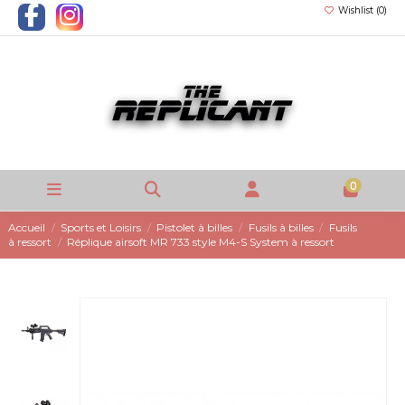
Wishlist (
0
)
0
Accueil
Sports et Loisirs
Pistolet à billes
Fusils à billes
Fusils
à ressort
Réplique airsoft MR 733 style M4-S System à ressort