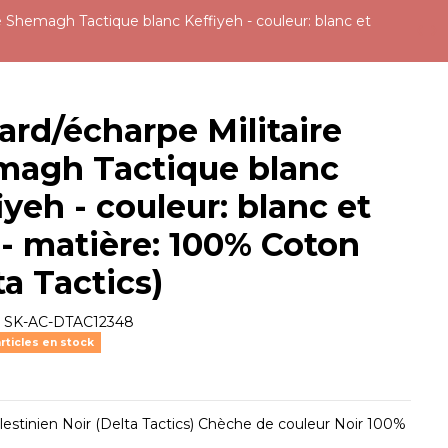
e Shemagh Tactique blanc Keffiyeh - couleur: blanc et
ard/écharpe Militaire
magh Tactique blanc
iyeh - couleur: blanc et
 - matière: 100% Coton
ta Tactics)
e
SK-AC-DTAC12348
rticles en stock
lestinien Noir (Delta Tactics) Chèche de couleur Noir 100%