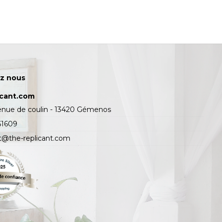
z nous
icant.com
enue de coulin - 13420 Gémenos
61609
t@the-replicant.com