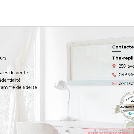
Contacte
ours
The-repl
s
250 av
ales de vente
04863
identialité
contac
amme de fidélité
Renoncer au contrat