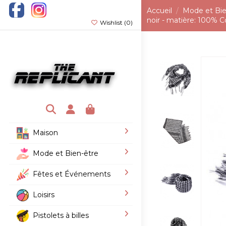
Accueil
Mode et Bie
noir - matière: 100% C
Wishlist (
0
)
Maison
Mode et Bien-être
Fêtes et Événements
Loisirs
Pistolets à billes