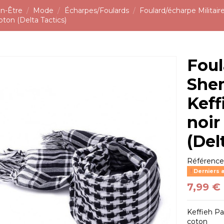
n-Être
Mode
Écharpes/Foulards
Foulard/écharpe Militair
oton (Delta Tactics)
Foul
She
Keff
noir
(Del
Référenc
Derniers a
7,99 €
Keffieh Pa
coton