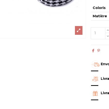
Coloris
Matière
Envo
Livr
Livr