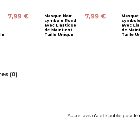
7,99 €
7,99 €
Masque Noir
Masque 
symbole Rond
symbole
avec Elastique
avec Ela
de Maintient -
de Maint
lle
Taille Unique
Taille U
es (0)
Aucun avis n'a été publié pour l