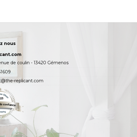
z nous
icant.com
enue de coulin - 13420 Gémenos
61609
t@the-replicant.com