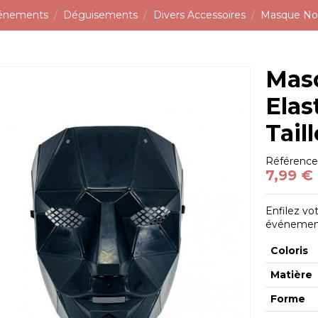
vénements
Déguisements
Divers Accessoires
Masque Noir
Masq
Elas
Tail
Référenc
7,99 €
Enfilez vo
événement
Coloris
Matière
Forme