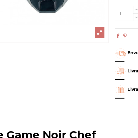
Envo
Livr
Livr
 Game Noir Chef