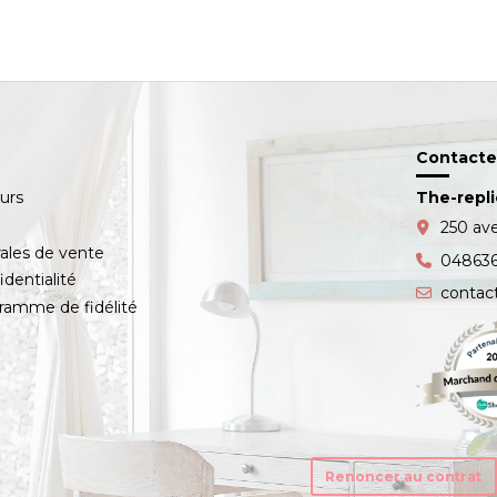
Contacte
ours
The-repl
s
250 av
ales de vente
04863
identialité
contac
amme de fidélité
Renoncer au contrat