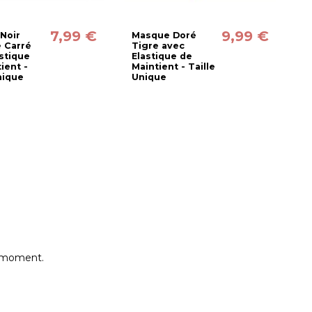
7,99 €
9,99 €
Noir
Masque Doré
 Carré
Tigre avec
stique
Elastique de
ient -
Maintient - Taille
nique
Unique
e moment.