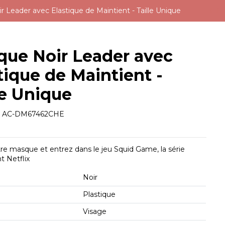
 Leader avec Elastique de Maintient - Taille Unique
ue Noir Leader avec
tique de Maintient -
le Unique
e
AC-DM67462CHE
tre masque et entrez dans le jeu Squid Game, la série
 Netflix
Noir
Plastique
Visage