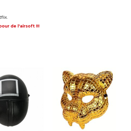
lix.
r de l'airsoft !!!