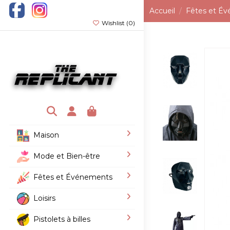
Accueil
Fêtes et É
Wishlist (
0
)
Maison
Mode et Bien-être
Fêtes et Événements
Loisirs
Pistolets à billes