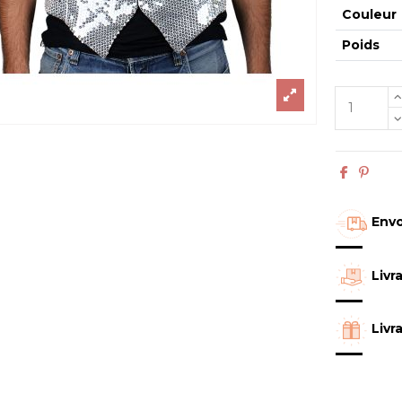
Couleur
Poids
Envo
Livr
Livr