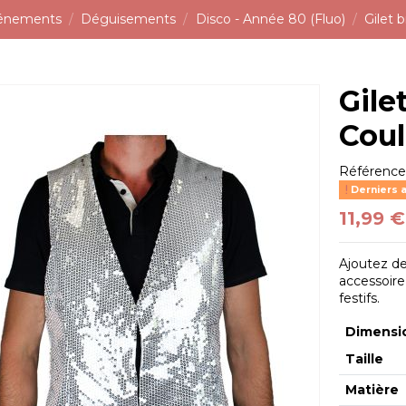
vénements
Déguisements
Disco - Année 80 (Fluo)
Gilet b
Gile
Coul
Référenc
Derniers a
11,99 €
Ajoutez de 
accessoire
festifs.
Dimensi
Taille
Matière