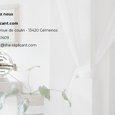
z nous
icant.com
enue de coulin - 13420 Gémenos
61609
t@the-replicant.com