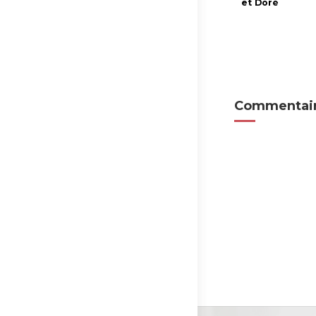
et Doré
Commentair