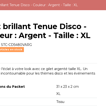
rillant Tenue Disco - Couleur : Argent - Taille : XL
t brillant Tenue Disco -
eur : Argent - Taille : XL
e
STC-CD5480VARG
rticles en stock
l'éclat à votre look avec ce gilet argenté taille XL. Un
 incontournable pour les thèmes disco et les événements
ons du Packet
31 x 23 x 2 cm
XL
Tissu