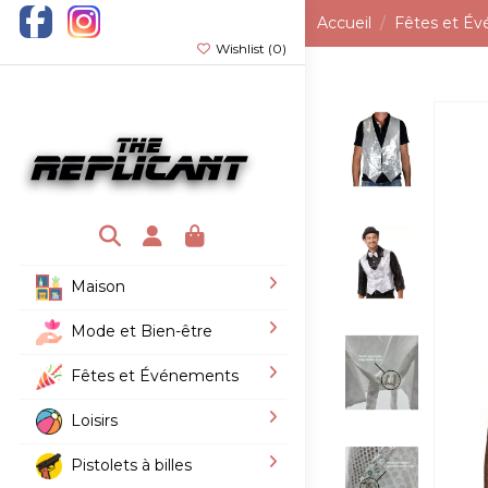
Accueil
Fêtes et É
Wishlist (
0
)
Maison
Mode et Bien-être
Fêtes et Événements
Loisirs
Pistolets à billes