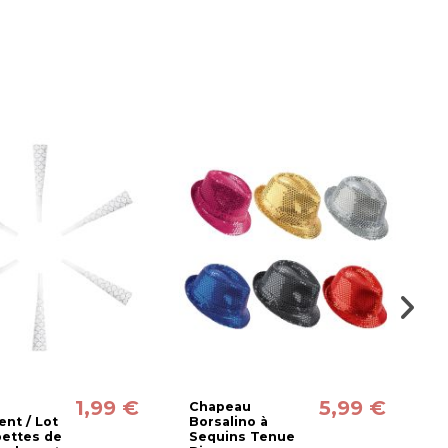
1,99 €
5,99 €
Chapeau
N
nt / Lot
Borsalino à
B
ettes de
Sequins Tenue
D