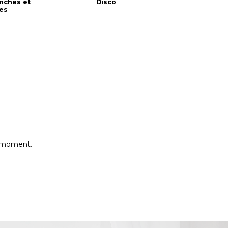
anches et
Disco
es
e moment.