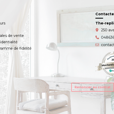
Contacte
ours
The-repl
s
250 av
ales de vente
04863
identialité
contac
amme de fidélité
Renoncer au contrat