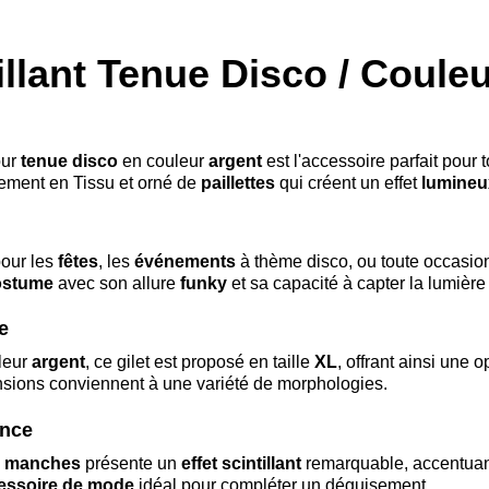
illant Tenue Disco / Couleur
ur
tenue disco
en couleur
argent
est l'accessoire parfait pour 
tement en Tissu et orné de
paillettes
qui créent un effet
lumineu
pour les
fêtes
, les
événements
à thème disco, ou toute occasio
ostume
avec son allure
funky
et sa capacité à capter la lumièr
e
leur
argent
, ce gilet est proposé en taille
XL
, offrant ainsi une 
sions conviennent à une variété de morphologies.
ence
s manches
présente un
effet scintillant
remarquable, accentuant
essoire de mode
idéal pour compléter un déguisement