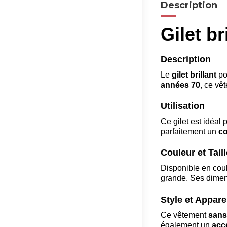
Description
Gilet br
Description
Le
gilet brillant
po
années 70
, ce vê
Utilisation
Ce gilet est idéal 
parfaitement un
c
Couleur et Taill
Disponible en cou
grande. Ses dimen
Style et Appar
Ce vêtement
san
également un
acc