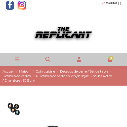
Wishlist (
0
)
0
Accueil
Maison
Coin cuisine
Dessous de verre / Set de table
Dessous de verres
4 Dessous de Verre en vinyle style Disques Retro
/ Diamètre : 10,5 cm