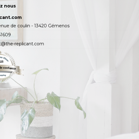
z nous
icant.com
enue de coulin - 13420 Gémenos
61609
t@the-replicant.com