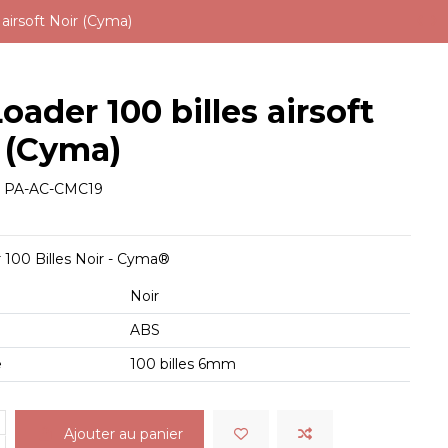
 airsoft Noir (Cyma)
oader 100 billes airsoft
 (Cyma)
e
PA-AC-CMC19
 100 Billes Noir - Cyma®
Noir
ABS
é
100 billes 6mm
Ajouter au panier