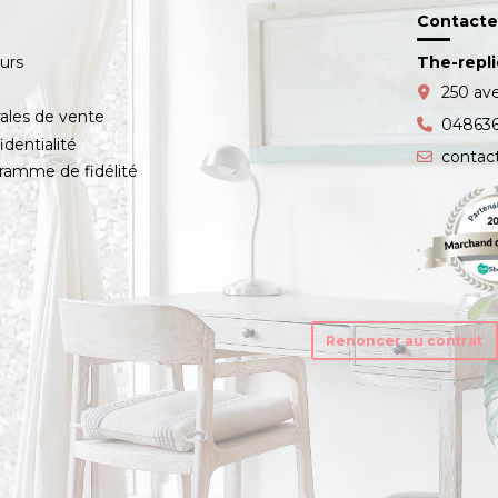
Contacte
ours
The-repl
s
250 av
ales de vente
04863
identialité
contac
amme de fidélité
Renoncer au contrat