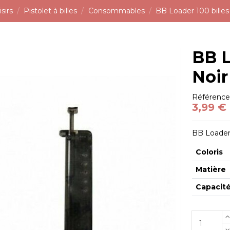
sirs
Pistolet à billes
Consommables
BB Loader 100 billes
BB L
Noir
Référenc
3,99 €
BB Loader
Coloris
Matière
Capacit