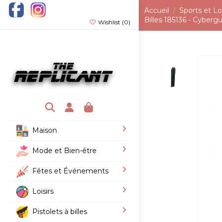
Accueil
Sports et Loi
Billes 185136 - Cyber
Wishlist (
0
)
Maison
Mode et Bien-être
Fêtes et Événements
Loisirs
Pistolets à billes