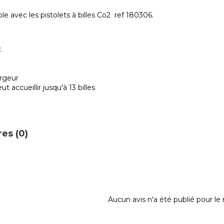
e avec les pistolets à billes Co2 ref 180306.
s
:
argeur
t accueillir jusqu'à 13 billes
es (0)
Aucun avis n'a été publié pour l