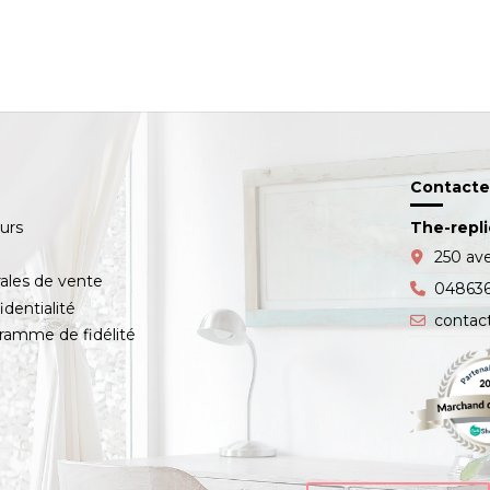
Contacte
ours
The-repl
s
250 av
ales de vente
04863
identialité
contac
amme de fidélité