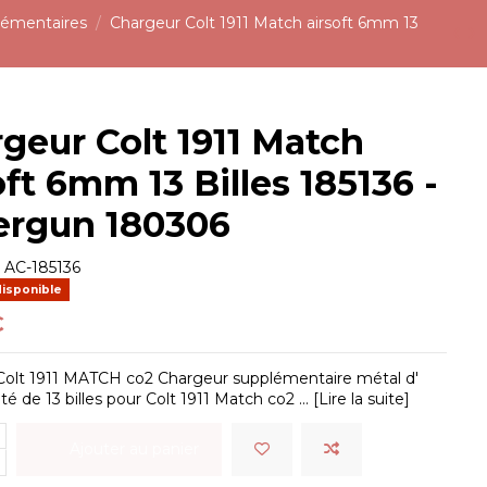
lémentaires
Chargeur Colt 1911 Match airsoft 6mm 13
geur Colt 1911 Match
oft 6mm 13 Billes 185136 -
ergun 180306
e
AC-185136
disponible
€
Colt 1911 MATCH co2 Chargeur supplémentaire métal d'
é de 13 billes pour Colt 1911 Match co2 ... [Lire la suite]
Ajouter au panier