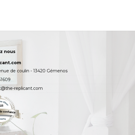
z nous
icant.com
enue de coulin - 13420 Gémenos
61609
t@the-replicant.com