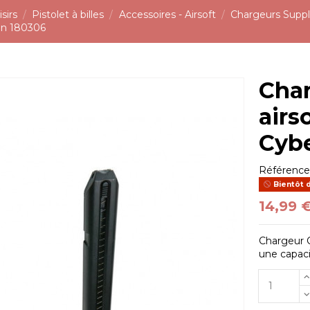
sirs
Pistolet à billes
Accessoires - Airsoft
Chargeurs Supp
gun 180306
Char
airs
Cyb
Référenc
Bientôt 
14,99 
Chargeur 
une capacit