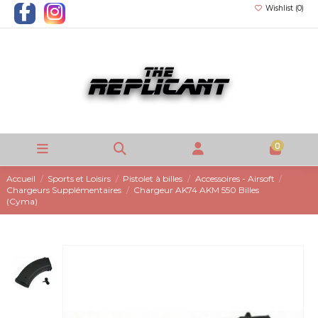
Wishlist (
0
)
0
Accueil
Sports et Loisirs
Pistolet à billes
Accessoires - Airsoft
Chargeurs Supplémentaires
Chargeur AK74 AKM 550 Billes
(Cyma)