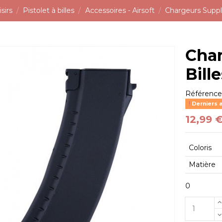
sirs
Pistolet à billes
Accessoires - Airsoft
Chargeurs Supp
Cha
Bill
Référenc
Derniers a
12,99 
Coloris
Matière
0