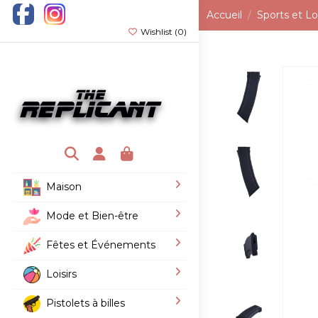
Accueil
Sports et Loi
Wishlist (
0
)
Maison
Mode et Bien-être
Fêtes et Événements
Loisirs
Pistolets à billes