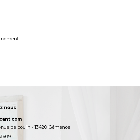
e moment.
z nous
icant.com
enue de coulin - 13420 Gémenos
61609