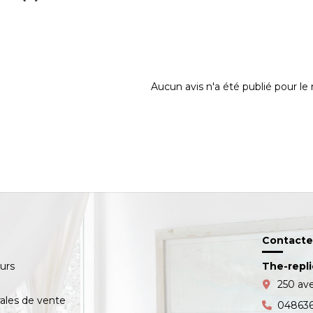
Aucun avis n'a été publié pour l
Contacte
ours
The-repl
s
250 av
ales de vente
04863