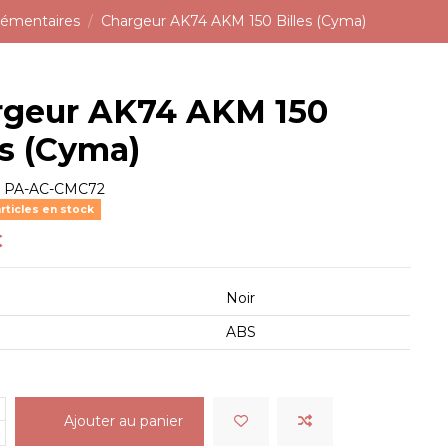
lémentaires
Chargeur AK74 AKM 150 Billes (Cyma)
rgeur AK74 AKM 150
es (Cyma)
e
PA-AC-CMC72
rticles en stock
€
Noir
ABS
Ajouter au panier