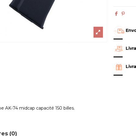
Envo
Livr
Livr
 AK-74 midcap capacité 150 billes.
es (0)