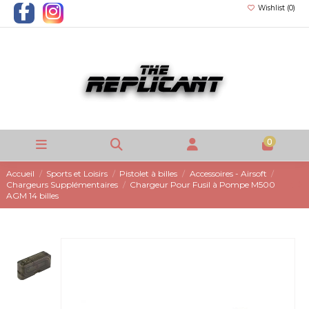
Wishlist (
0
)
0
Accueil
Sports et Loisirs
Pistolet à billes
Accessoires - Airsoft
Chargeurs Supplémentaires
Chargeur Pour Fusil à Pompe M500
AGM 14 billes