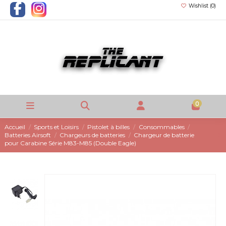
Wishlist (
0
)
0
Accueil
Sports et Loisirs
Pistolet à billes
Consommables
Batteries Airsoft
Chargeurs de batteries
Chargeur de batterie
pour Carabine Série M83-M85 (Double Eagle)