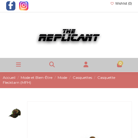
Wishlist (
0
)
0
Accueil
Mode et Bien-Être
Mode
Casquettes
Casquette
Flecktarn (MFH)