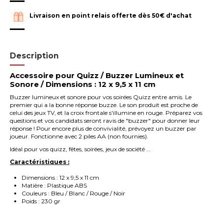
Livraison en point relais offerte dès 50€ d'achat
Description
Accessoire pour Quizz / Buzzer Lumineux et
Sonore / Dimensions : 12 x 9,5 x 11 cm
Buzzer lumineux et sonore pour vos soirées Quizz entre amis. Le
premier qui a la bonne réponse buzze. Le son produit est proche de
celui des jeux TV, et la croix frontale s'illumine en rouge. Préparez vos
questions et vos candidats seront ravis de "buzzer" pour donner leur
réponse ! Pour encore plus de convivialité, prévoyez un buzzer par
joueur. Fonctionne avec 2 piles AA (non fournies).
Idéal pour vos quizz, fêtes, soirées, jeux de société ...
Caractéristiques :
Dimensions : 12 x 9,5 x 11 cm
Matière : Plastique ABS
Couleurs : Bleu / Blanc / Rouge / Noir
Poids : 230 gr