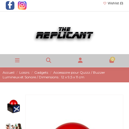
Wishlist (
0
)
0
Accueil
Loisirs
Gadgets
Accessoire pour Quizz / Buzzer
Lumineux et Sonore / Dimensions : 12 x 9,5 x 11 cm