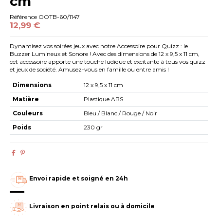
cm
Référence
OOTB-60/1147
12,99 €
Dynamisez vos soirées jeux avec notre Accessoire pour Quizz : le
Buzzer Lumineux et Sonore ! Avec des dimensions de 12 x 9,5 x 11 cm,
cet accessoire apporte une touche ludique et excitante à tous vos quizz
et jeux de société. Amusez-vous en famille ou entre amis !
Dimensions
12 x 9,5 x 11 cm
Matière
Plastique ABS
Couleurs
Bleu / Blanc / Rouge / Noir
Poids
230 gr
Envoi rapide et soigné en 24h
Livraison en point relais ou à domicile