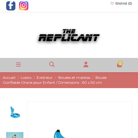
Wishlist (
0
)
0
Accueil
Loisirs
Extérieur
Bouées et matelas
Bouée
Gonflable Otarie pour Enfant / Dimensions : 60 x 50 cm