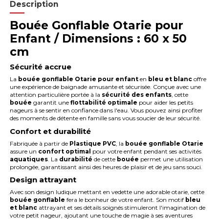
Description
Bouée Gonflable Otarie pour
Enfant / Dimensions : 60 x 50
cm
Sécurité accrue
La
bouée gonflable Otarie pour enfant
en
bleu et blanc
offre
une expérience de baignade amusante et sécurisée. Conçue avec une
attention particulière portée à la
sécurité des enfants
, cette
bouée
garantit une
flottabilité optimale
pour aider les petits
nageurs à se sentir en confiance dans l'eau. Vous pouvez ainsi profiter
des moments de détente en famille sans vous soucier de leur sécurité.
Confort et durabilité
Fabriquée à partir de
Plastique PVC
, la
bouée gonflable Otarie
assure un
confort optimal
pour votre enfant pendant ses activités
aquatiques
. La
durabilité
de cette
bouée
permet une utilisation
prolongée, garantissant ainsi des heures de plaisir et de jeu sans souci.
Design attrayant
Avec son design ludique mettant en vedette une adorable otarie, cette
bouée gonflable
fera le bonheur de votre enfant. Son motif
bleu
et blanc
attrayant et ses détails soignés stimuleront l'imagination de
votre petit nageur, ajoutant une touche de magie à ses aventures