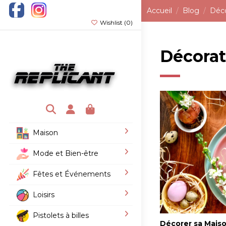
Accueil
Blog
Déco
Wishlist (
0
)
Décorat
Maison
Mode et Bien-être
Fêtes et Événements
Loisirs
Pistolets à billes
Décorer sa Maiso