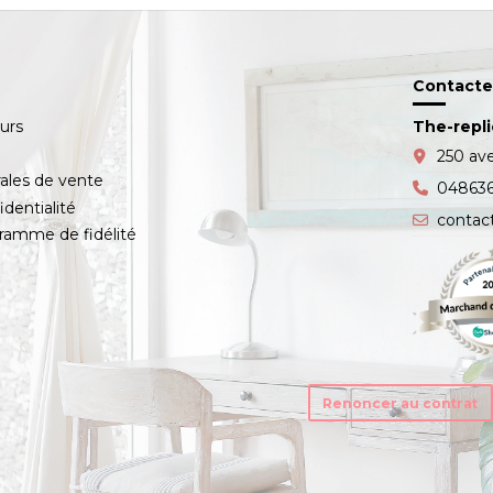
Contacte
ours
The-repl
s
250 av
ales de vente
04863
identialité
contac
amme de fidélité
Renoncer au contrat