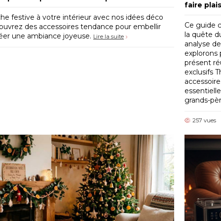
faire plai
e festive à votre intérieur avec nos idées déco
Ce guide c
ouvrez des accessoires tendance pour embellir
la quête d
réer une ambiance joyeuse.
Lire la suite
analyse de
explorons p
présent ré
exclusifs 
accessoire
essentiell
grands-pè
257 vues