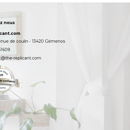
z nous
icant.com
enue de coulin - 13420 Gémenos
61609
t@the-replicant.com