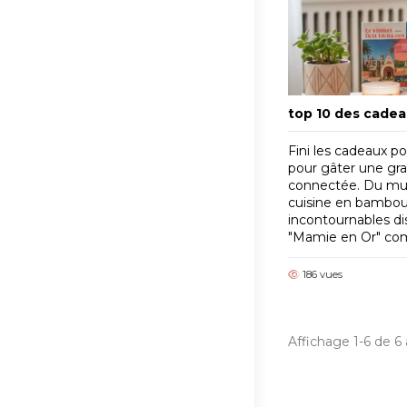
top 10 des cade
Fini les cadeaux p
pour gâter une gra
connectée. Du mug 
cuisine en bambou 
incontournables dis
"Mamie en Or" co
186 vues
Affichage 1-6 de 6 a