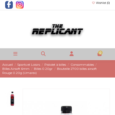
Wishlist (
0
)
0
Accueil
Sports et Loisirs
Pistolet à billes
Consommables
Billes Airsoft 6mm
Billes 0.20gr
Bouteille 2700 billes airsoft
Rouge 0.20g (Umarex)