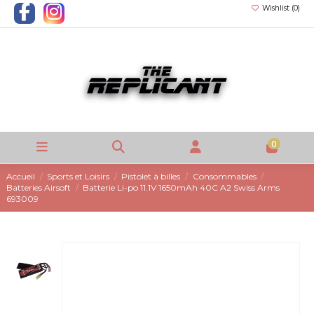
Wishlist (
0
)
0
Accueil
Sports et Loisirs
Pistolet à billes
Consommables
Batteries Airsoft
Batterie Li-po 11.1V 1650mAh 40C A2 Swiss Arms
693009