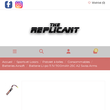
Wishlist (
0
)
0
Accueil
Sports et Loisirs
Pistolet à billes
Consommables
Batteries Airsoft
Batterie Li-po 11.1V 1100mAh 25C A2 Swiss Arms