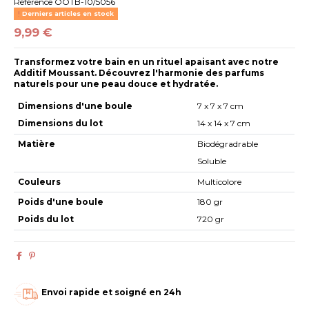
Référence
OOTB-10/5056
Derniers articles en stock
9,99 €
Transformez votre bain en un rituel apaisant avec notre
Additif Moussant. Découvrez l'harmonie des parfums
naturels pour une peau douce et hydratée.
Dimensions d'une boule
7 x 7 x 7 cm
Dimensions du lot
14 x 14 x 7 cm
Matière
Biodégradrable
Soluble
Couleurs
Multicolore
Poids d'une boule
180 gr
Poids du lot
720 gr
Envoi rapide et soigné en 24h