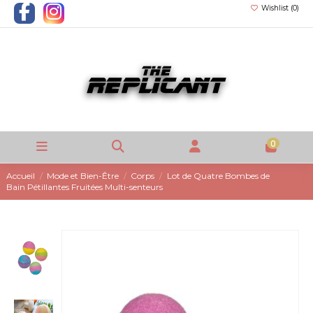
Wishlist (
0
)
0
Accueil
Mode et Bien-Être
Corps
Lot de Quatre Bombes de
Bain Pétillantes Fruitées Multi-senteurs