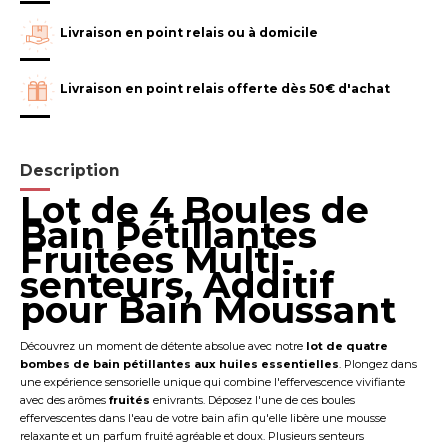
Livraison en point relais ou à domicile
Livraison en point relais offerte dès 50€ d'achat
Description
Lot de 4 Boules de
Bain Pétillantes
Fruitées Multi-
senteurs, Additif
pour Bain Moussant
Découvrez un moment de détente absolue avec notre
lot de quatre
bombes de bain pétillantes aux huiles essentielles
. Plongez dans
une expérience sensorielle unique qui combine l'effervescence vivifiante
avec des arômes
fruités
enivrants. Déposez l'une de ces boules
effervescentes dans l'eau de votre bain afin qu'elle libère une mousse
relaxante et un parfum fruité agréable et doux. Plusieurs senteurs