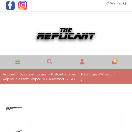
Wishlist (
0
)
0
Accueil
Sports et Loisirs
Pistolet à billes
Répliques d'Airsoft
Réplique airsoft Sniper M59A Ressort (2EAGLE)