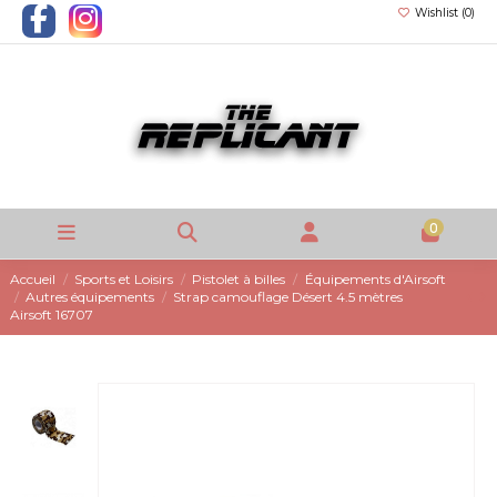
Wishlist (
0
)
0
Accueil
Sports et Loisirs
Pistolet à billes
Équipements d'Airsoft
Autres équipements
Strap camouflage Désert 4.5 mètres
Airsoft 16707