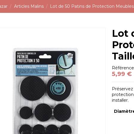
azar
Articles Malins
Lot de 50 Patins de Protection Meubles /
Lot 
Prot
Tail
Référenc
5,99 €
Préservez 
protection 
installer.
Diamètre