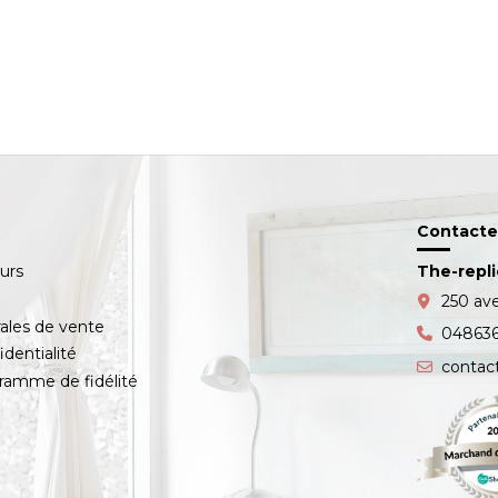
Contacte
ours
The-repl
s
250 av
ales de vente
04863
identialité
contac
amme de fidélité