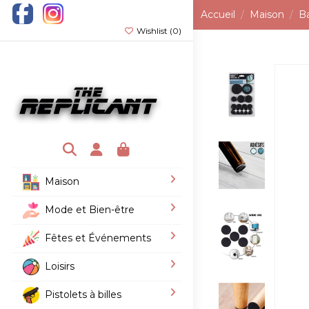
Accueil
Maison
B
Wishlist (
0
)
Maison
Mode et Bien-être
Fêtes et Événements
Loisirs
Pistolets à billes