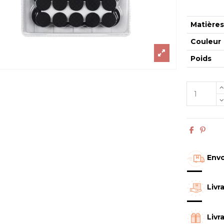
Matière
Couleur
Poids
Envo
Livr
Livr