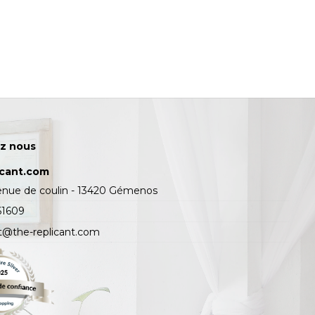
z nous
icant.com
enue de coulin - 13420 Gémenos
61609
t@the-replicant.com