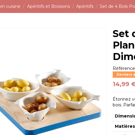
in cuisine
Apéritifs et Boissons
Apéritifs
Set de 4 Bols Po
Set 
Plan
Dime
Référenc
Derniers a
14,99 
Étonnez vo
bois. Parf
Dimensi
Matière