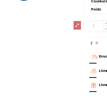
Couleur
Poids
Envo
Livr
Livr