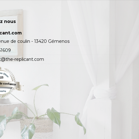
z nous
icant.com
enue de coulin - 13420 Gémenos
61609
t@the-replicant.com