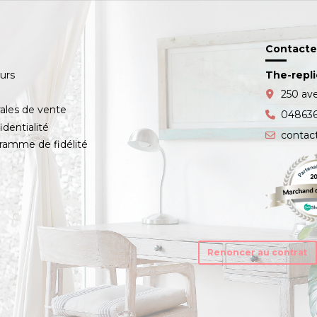
Contacte
ours
The-repl
s
250 av
ales de vente
04863
identialité
contac
amme de fidélité
Renoncer au contrat