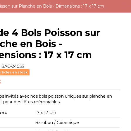
isson sur Planche en Bois - Dimensions : 17 x 17 cm
de 4 Bols Poisson sur
che en Bois -
nsions : 17 x 17 cm
e
BAC-24053
rticles en stock
€
s invités avec nos bols poisson uniques sur planche en
ait pour des fêtes mémorables.
ons
17 x 17 cm
s
Bambou / Céramique