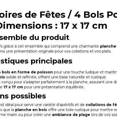
ires de Fêtes / 4 Bols P
Dimensions : 17 x 17 cm
semble du produit
ifs grâce à cet ensemble qui comprend une charmante
planche
insi une présentation originale pour vos collations et vos plats.
istiques principales
4
bols en forme de poisson
pour une touche ludique et mariti
ois
solide et raffinée, offrant une base naturelle et rustique.
 conçu pour s'adapter parfaitement à la planche, assurant une di
de
17 x 17 cm
pour une présentation équilibrée.
ons possibles
st idéal pour servir une variété d'apéritifs et de
collations de f
s que la
planche en bois
offre une toile rustique pour mettre en
me marin ou pour créer une
ambiance de plage
lors de vos soi