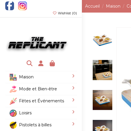
Accueil
Maison
Co
Wishlist (
0
)
Maison
Mode et Bien-être
Fêtes et Événements
Loisirs
Pistolets à billes