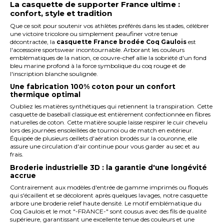
La casquette de supporter France ultime :
confort, style et tradition
Que ce soit pour soutenir vos athlètes préférés dans les stades, célébrer
une victoire tricolore ou simplement peaufiner votre tenue
décontractée, la
casquette France brodée Coq Gaulois
est
l'accessoire sportswear incontournable. Arborant les couleurs
emblématiques de la nation, ce couvre-chef allie la sobriété d'un fond
bleu marine profond à la force symbolique du coq rouge et de
l'inscription blanche soulignée.
Une fabrication 100% coton pour un confort
thermique optimal
Oubliez les matières synthétiques qui retiennent la transpiration. Cette
casquette de baseball classique est entièrement confectionnée en fibres
naturelles de coton. Cette matière souple laisse respirer le cuir chevelu
lors des journées ensoleillées de tournoi ou de match en extérieur.
Équipée de plusieurs œillets d'aération brodés sur la couronne, elle
assure une circulation d'air continue pour vous garder au sec et au
frais.
Broderie industrielle 3D : la garantie d'une longévité
accrue
Contrairement aux modèles d'entrée de gamme imprimés ou floqués
qui s'écaillent et se décolorent après quelques lavages, notre casquette
arbore une broderie relief haute densité. Le motif emblématique du
Coq Gaulois et le mot "-FRANCE-" sont cousus avec des fils de qualité
supérieure, garantissant une excellente tenue des couleurs et une