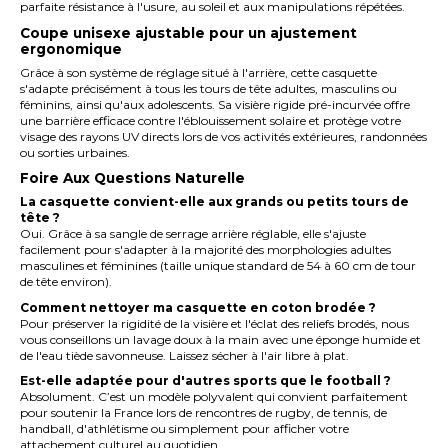
parfaite résistance à l'usure, au soleil et aux manipulations répétées.
Coupe unisexe ajustable pour un ajustement
ergonomique
Grâce à son système de réglage situé à l'arrière, cette casquette
s'adapte précisément à tous les tours de tête adultes, masculins ou
féminins, ainsi qu'aux adolescents. Sa visière rigide pré-incurvée offre
une barrière efficace contre l'éblouissement solaire et protège votre
visage des rayons UV directs lors de vos activités extérieures, randonnées
ou sorties urbaines.
Foire Aux Questions Naturelle
La casquette convient-elle aux grands ou petits tours de
tête ?
Oui. Grâce à sa sangle de serrage arrière réglable, elle s'ajuste
facilement pour s'adapter à la majorité des morphologies adultes
masculines et féminines (taille unique standard de 54 à 60 cm de tour
de tête environ).
Comment nettoyer ma casquette en coton brodée ?
Pour préserver la rigidité de la visière et l'éclat des reliefs brodés, nous
vous conseillons un lavage doux à la main avec une éponge humide et
de l'eau tiède savonneuse. Laissez sécher à l'air libre à plat.
Est-elle adaptée pour d'autres sports que le football ?
Absolument. C’est un modèle polyvalent qui convient parfaitement
pour soutenir la France lors de rencontres de rugby, de tennis, de
handball, d'athlétisme ou simplement pour afficher votre
attachement culturel au quotidien.