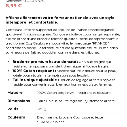
Référence
STC-CD7874
8,99 €
Affichez fièrement votre ferveur nationale avec un style
intemporel et confortable.
Cette casquette de supporter de l'équipe de France associe élégance
sportive et finitions soignées. Conçue en toile de coton sergé respirante,
elle est ornée d'une broderie relief de qualité supérieure représentant le
traditionnel Coq Gaulois en rouge vif et le marquage "FRANCE"
contrasté en blanc. Sa fermeture arrière ajustable assure un maintien
sur-mesure parfait au quotidien comme dans les tribunes.
Broderie premium haute densité :
Un visuel soigné qui
résiste au temps, sans transfert thermique ni flocage fragile.
100% Coton respirant :
Matière naturelle douce pour la peau,
idéale pour réguler la température sous le soleil.
Taille unique ajustable :
Boucle de réglage arrière simple et
rapide pour convenir aussi bien aux hommes qu'aux femmes.
Matière
100% Coton sergé (twill) respirant et résistant
Dimensions
Taille unique adulte réglable (ajustement arrière)
Poids
~85 g
Couleurs
Bleu marine, broderie Coq rouge et texte
"FRANCE" blanc