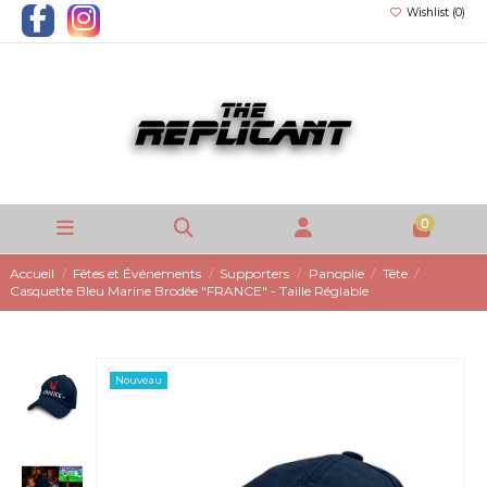
Wishlist (
0
)
0
Accueil
Fêtes et Événements
Supporters
Panoplie
Tête
Casquette Bleu Marine Brodée "FRANCE" - Taille Réglable
Nouveau